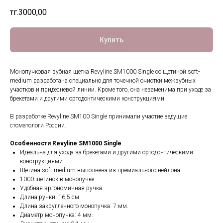
тңг.
3000,00
Купить
Монопучковая зубная щетка Revyline SM1000 Single со щетиной soft-
medium разработана специально для точечной очистки межзубных
участков и придесневой линии. Кроме того, она незаменима при уходе за
брекетами и другими ортодонтическими конструкциями.
В разработке Revyline SM100 Single принимали участие ведущие
стоматологи России.
Особенности Revyline SM1000 Single
Идеальна для ухода за брекетами и другими ортодонтическими
конструкциями.
Щетина soft-medium выполнена из премиального нейлона.
1000 щетинок в монопучке.
Удобная эргономичная ручка.
Длина ручки: 16,5 см.
Длина закругленного монопучка: 7 мм.
Диаметр монопучка: 4 мм.