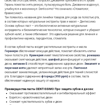
свойства этого растения, попросил Джованни приложить его к зубам.
Герань помогла снять резкую, пульсирующую боль. Джованни вздохнул,
улыбнулся и воскликнул: Dentissimo! Что означало «Стоматолог,
брависсимо!»
Так появилось название для линейки товаров для ухода за полостью рта,
в составе которых натуральные экстракты трав и масел – Дентиссимо.
Основа зубных паст — это биологически активные натуральные
ингредиенты и биомиметические технологии, которые очищают и убирают
зубной налет, а также отбеливают. Это идеальное решение для лечения и
профилактики кариеса, пародонтоза, стоматита.
В состав зубной пасты входят растительные экстракты и масла.
Гераниум
обеспечивает вяжущее действие, помогает обновлять клетки
ткани полости рта.
Крамерия
имеет гемостатические свойства,
ромашка
оказывает смягчающее действие,
шалфей
дезинфицирует и укрепляет
десна,
витамин Е
способствует поддержанию здоровья десен.
Эвкалипт и
перечная мята
удаляют неприятный запах изо рта.
Пантенол
оказывает заживляющее, увлажняющее действие для тканей слизистой
рта. Благодаря содержанию
фторида (950 ppm)
в составе, паста
обеспечивает надежную защиту от кариеса.
Преимущества пасты DENTISSIMO Про-защита зубов и десен:
Оказывает противовоспалительный и антибактериальный эффект
Борется с кровоточивостью десен
Снижает чувствительность зубов и десен