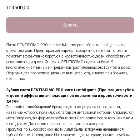
тңг.
3500,00
Купить
Паста DENTISSIMO PRO-care teeth&gums разработана швейцарскими
стоматологами. Предотвращает кариес, пародонтит, гингивит, стоматит,
помогает эффективно бороться с кровоточивостью десен, способствуют
ревитализации десен. Формула DENTISSIMO содержит более 9
биологически активных ингредиентов, растительных экстрактов и масел.
Подходит для послеоперационных вмешательств, а также при брекетах,
имплантах
Зубная паста DENTISSIMO PRO-care teeth&gums (Про-защита зубов
и десен) эффективная помощь при воспалении и кровоточивости
десен.
Dentissimo - швейцарский бренд средств по уходу за полостью рта,
название которого появилось благодаря интересной истории. Стоматолог
Йост Регер создал формулу зубных паст Dentissimo после того, как с ним
и его другом Джованни произошла неприятная история.
Прогулка по высокогорной части Альп была испорчена начавшейся
зубной болью. Неожиданно Йост заметил цветы герани, помня лечебные