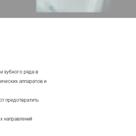
м зубного ряда в
ических аппаратов и
ют предотвратить
х направлений