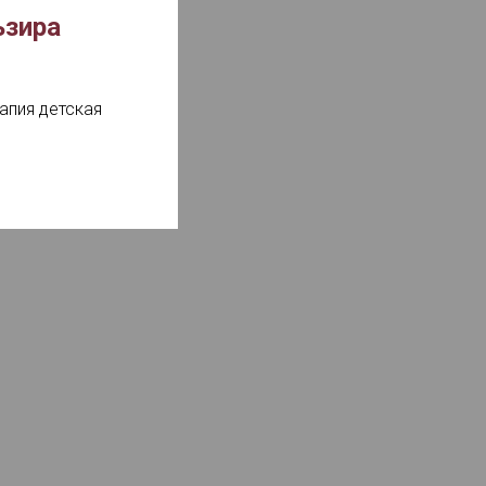
ьзира
апия детская