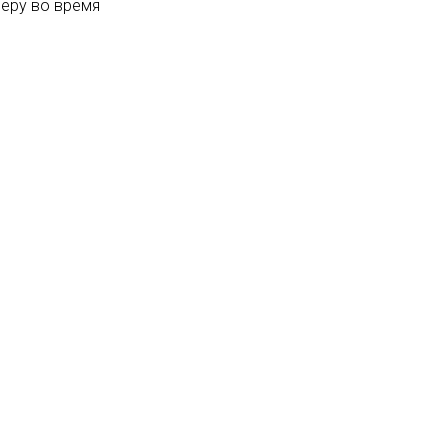
еру во время
ности
учно-клинический
сти"