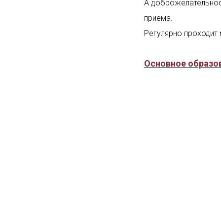
А доброжелательнос
приема.
Регулярно проходит 
Основное образо
2004г.
Окончила Каза
«Стоматология». Ква
2005г.
Интернатура п
центр "Стоматология
Повышение квал
2020г.
«Актуальные в
ТОО "Центр непреры