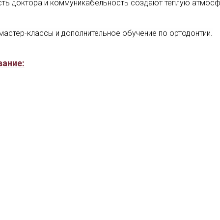
ть доктора и коммуникабельность создают теплую атмосф
мастер-классы и дополнительное обучение по ортодонтии.
вание:
хский национальный медицинский университет по специаль
лификация - врач-стоматолог
о специальности "Ортодонтия"- в РГКП "Республиканский на
""
ификации
:
опросы стоматологии, в том числе детского возраста"
вного профессионального развития по Туркестанской обла